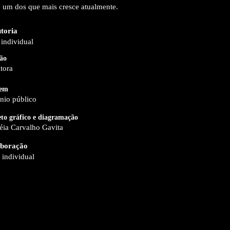
 um dos que mais cresce atualmente.
toria
individual
ão
tora
em
nio público
eto gráfico e diagramação
éia Carvalho Gavita
boração
 individual