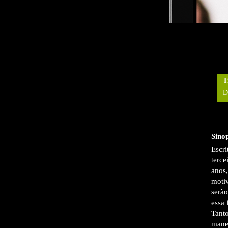
T
D
Sino
Escri
terce
anos,
motiv
serão
essa 
Tanto
manei