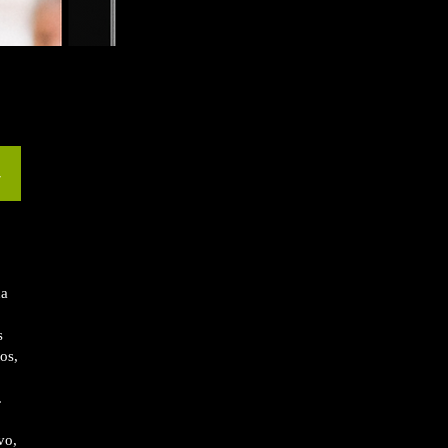
7
da
s
os,
.
vo,