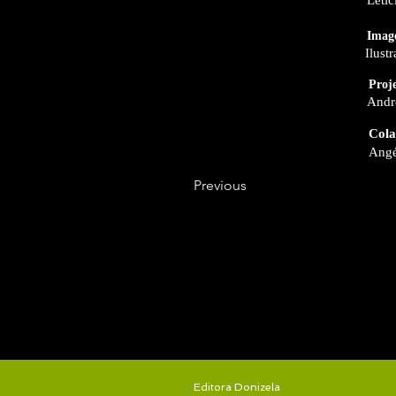
Imag
Ilust
Proj
Andr
Cola
Angé
Previous
INÍCIO
SOBRE
Editora Donizela