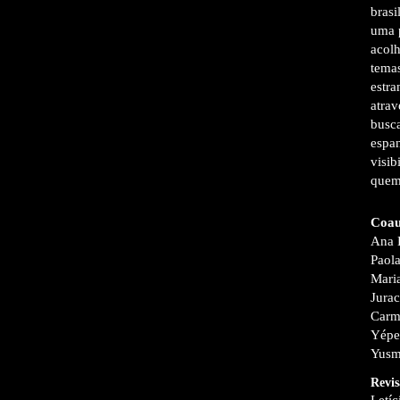
brasi
uma p
acolh
temas
estra
atrav
busca
espan
visib
quem,
Coau
Ana 
Paola
Mari
Jurac
Carm
Yépez
Yusmi
Revis
Letíc