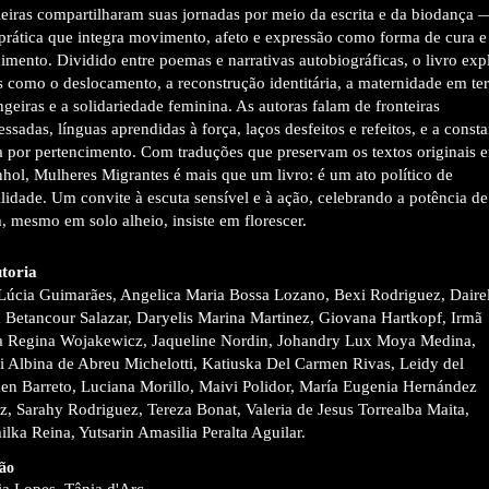
leiras compartilharam suas jornadas por meio da escrita e da biodança 
rática que integra movimento, afeto e expressão como forma de cura e
imento. Dividido entre poemas e narrativas autobiográficas, o livro exp
 como o deslocamento, a reconstrução identitária, a maternidade em ter
ngeiras e a solidariedade feminina. As autoras falam de fronteiras
essadas, línguas aprendidas à força, laços desfeitos e refeitos, e a consta
 por pertencimento. Com traduções que preservam os textos originais 
hol, Mulheres Migrantes é mais que um livro: é um ato político de
ilidade. Um convite à escuta sensível e à ação, celebrando a potência de
 mesmo em solo alheio, insiste em florescer.
toria
Lúcia Guimarães, Angelica Maria Bossa Lozano, Bexi Rodriguez, Dairel
 Betancour Salazar, Daryelis Marina Martinez, Giovana Hartkopf, Irmã
a Regina Wojakewicz, Jaqueline Nordin, Johandry Lux Moya Medina,
i Albina de Abreu Michelotti, Katiuska Del Carmen Rivas, Leidy del
en Barreto, Luciana Morillo, Maivi Polidor, María Eugenia Hernández
, Sarahy Rodriguez, Tereza Bonat, Valeria de Jesus Torrealba Maita,
lka Reina, Yutsarin Amasilia Peralta Aguilar.
ão
ia Lopes, Tânia d'Arc