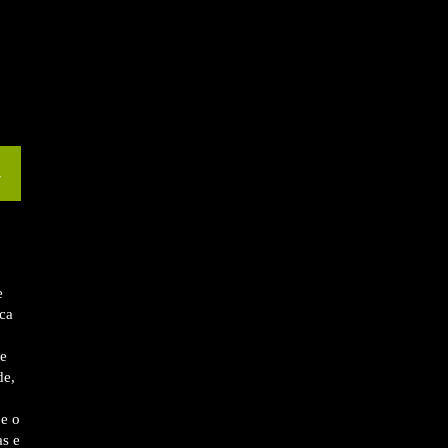
7
e
ca
 e
de,
e o
s e