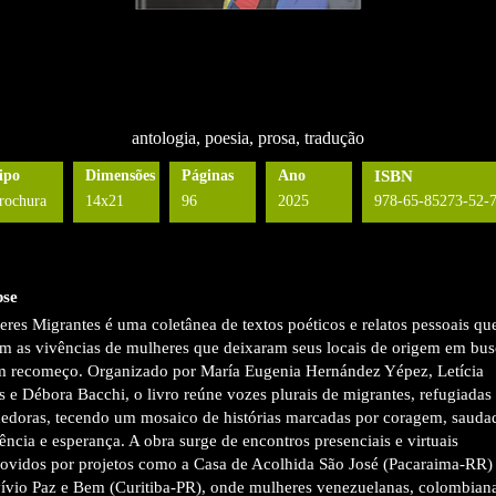
antologia, poesia, prosa, tradução
ipo
Dimensões
Páginas
Ano
ISBN
rochura
14x21
96
2025
978-65-85273-52-
pse
res Migrantes é uma coletânea de textos poéticos e relatos pessoais qu
m as vivências de mulheres que deixaram seus locais de origem em bus
m recomeço. Organizado por María Eugenia Hernández Yépez, Letícia
 e Débora Bacchi, o livro reúne vozes plurais de migrantes, refugiadas
hedoras, tecendo um mosaico de histórias marcadas por coragem, sauda
tência e esperança. A obra surge de encontros presenciais e virtuais
ovidos por projetos como a Casa de Acolhida São José (Pacaraima-RR) 
ívio Paz e Bem (Curitiba-PR), onde mulheres venezuelanas, colombiana