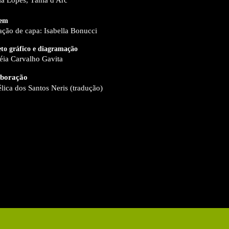
em
ração de capa: Isabella Bonucci
eto gráfico e diagramação
éia Carvalho Gavita
boração
lica dos Santos Neris (tradução)
LOJA
LIVROS
NOTÍCIAS
FLIPBOOKS