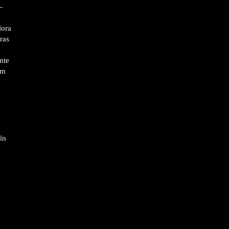
—
lora
ras
nte
em
is