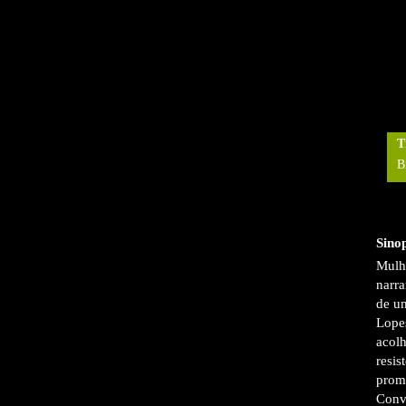
T
B
Sino
Mulhe
narra
de u
Lopes
acol
resis
prom
Conv