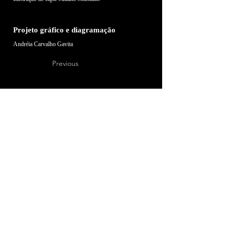
Projeto gráfico e diagramação
Andréia Carvalho Gavita
Previous
Colaboração
Ingrid Leandro (prefácio), Luci Collin (orelha)
Next
Editora Donizela
CNPJ: 41.030.427/0001-10