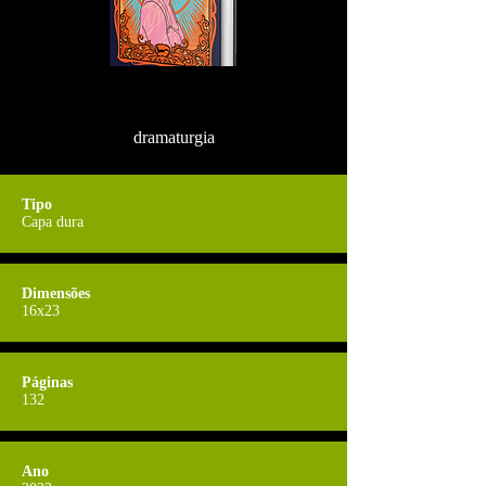
dramaturgia
Tipo
Capa dura
Dimensões
16x23
Páginas
132
Ano