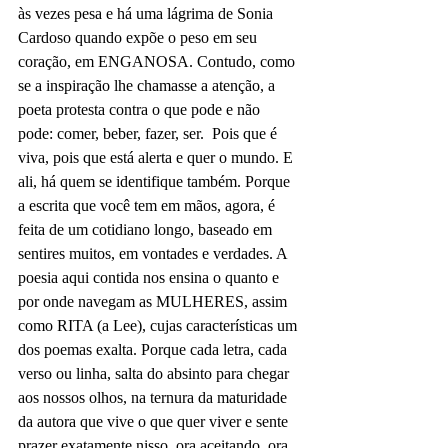
às vezes pesa e há uma lágrima de Sonia 
Cardoso quando expõe o peso em seu 
coração, em ENGANOSA. Contudo, como 
se a inspiração lhe chamasse a atenção, a 
poeta protesta contra o que pode e não 
pode: comer, beber, fazer, ser.  Pois que é 
viva, pois que está alerta e quer o mundo. E 
ali, há quem se identifique também. Porque 
a escrita que você tem em mãos, agora, é 
feita de um cotidiano longo, baseado em 
sentires muitos, em vontades e verdades. A 
poesia aqui contida nos ensina o quanto e 
por onde navegam as MULHERES, assim 
como RITA (a Lee), cujas características um 
dos poemas exalta. Porque cada letra, cada 
verso ou linha, salta do absinto para chegar 
aos nossos olhos, na ternura da maturidade 
da autora que vive o que quer viver e sente 
prazer exatamente nisso, ora aceitando, ora 