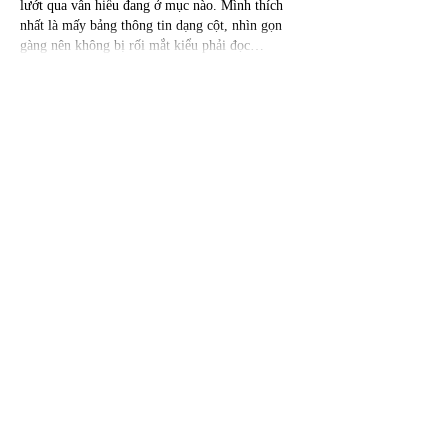
lướt qua vẫn hiểu đang ở mục nào. Mình thích 
nhất là mấy bảng thông tin dạng cột, nhìn gọn 
gàng nên không bị rối mắt kiểu phải đọc…
Mostrar mais
Curtir
Responder
Convidado:
18 de jul.
79KING
 mình thấy bạn bè nhắc hoài nên cũng 
bấm vào nghía thử cho biết thôi. Không phải 
kiểu vào để ngồi chơi hay đọc kỹ gì đâu, mình 
chỉ muốn xem giao diện họ làm ra sao. Vừa mở 
lên là thấy trang nhìn khá sáng sủa, khoảng 
trống vừa đủ nên không bị rối mắt. Mình để ý 
mấy phần thông tin được chia thành từng khối 
rõ ràng, nhìn lướt qua là biết cái nào thuộc 
mục…
Mostrar mais