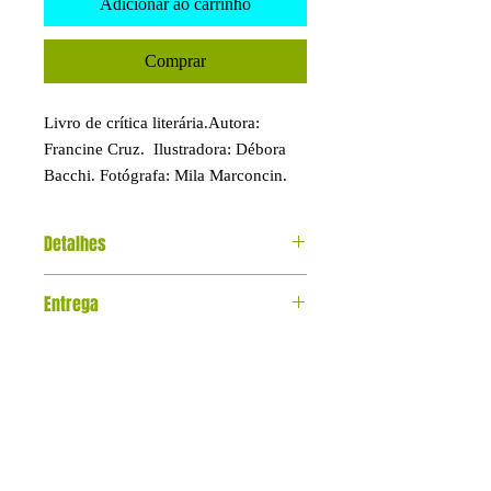
Adicionar ao carrinho
Comprar
Livro de crítica literária.Autora:
Francine Cruz. Ilustradora: Débora
Bacchi. Fotógrafa: Mila Marconcin.
Detalhes
96 páginas.
Entrega
ISBN 9786599704925
7 a 14 dias (Brasil) - 15 a 20 dias
(internacional)
Editora Donizela
CNPJ: 41.030.427/0001-10
Endereço: Rua São Francisco, 93,