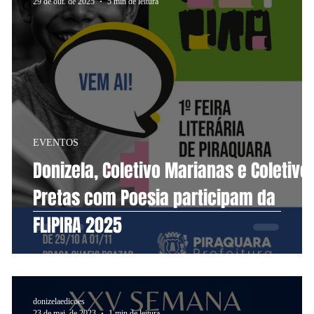
29 de out. de 2025
5 min de leitura
EVENTOS
Donizela, Coletivo Marianas e Coletivo
na
Pretas com Poesia participam da
FLIPIRA 2025
donizelaedicoes
23 de mai. de 2023
1 min de leitura