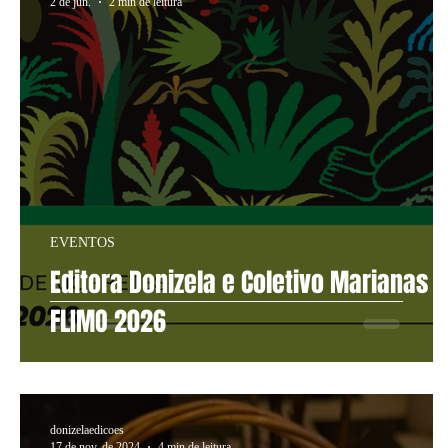
2 de jun.
2 min de leitura
EVENTOS
Editora Donizela e Coletivo Marianas 
FLIMO 2026
donizelaedicoes
17 de nov. de 2024
4 min de leitura