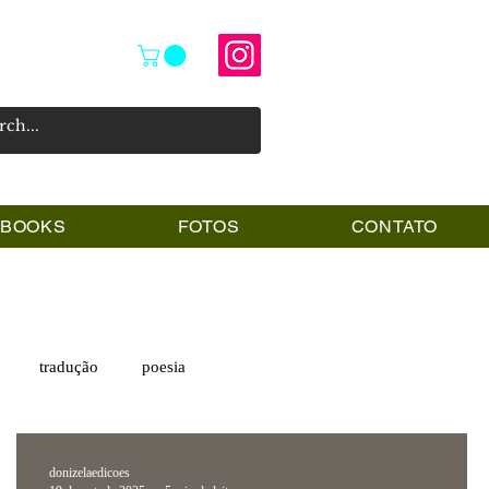
PBOOKS
FOTOS
CONTATO
tradução
poesia
donizelaedicoes