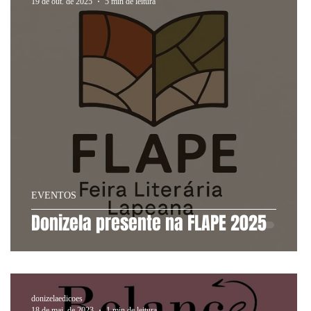
19 de out. de 2025
5 min de leitura
EVENTOS
Donizela presente na FLAPE 2025
donizelaedicoes
18 de mai. de 2023
1 min de leitura