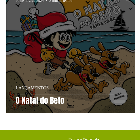
26 de nov. de 2024
3 min de leitura
LANÇAMENTOS
O Natal do Beto
INÍCIO
SOBRE
Editora Donizela