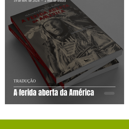
19 de nov. de 2024
2 min de leitura
TRADUÇÃO
A ferida aberta da América
LOJA
LIVROS
NOTÍCIAS
FLIPBOOKS