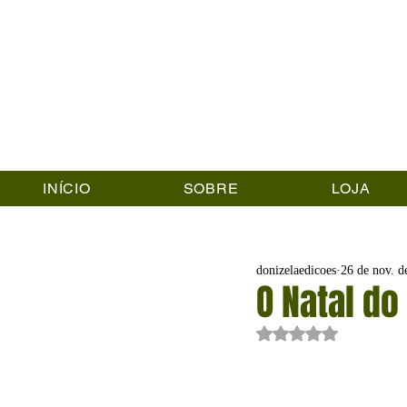
INÍCIO
SOBRE
LOJA
donizelaedicoes
26 de nov. d
O Natal do
Avaliado com NaN de 