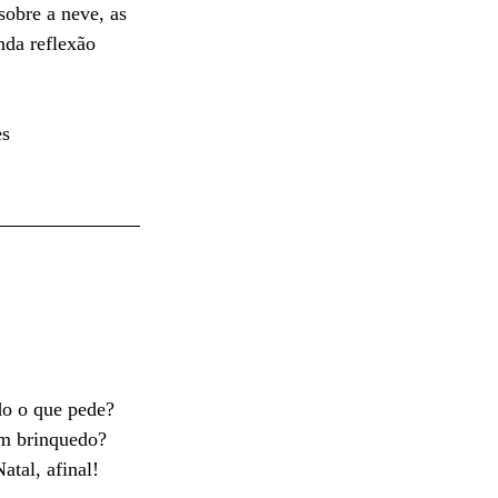
sobre a neve, as 
nda reflexão 
s 
do o que pede? 
am brinquedo?
atal, afinal!