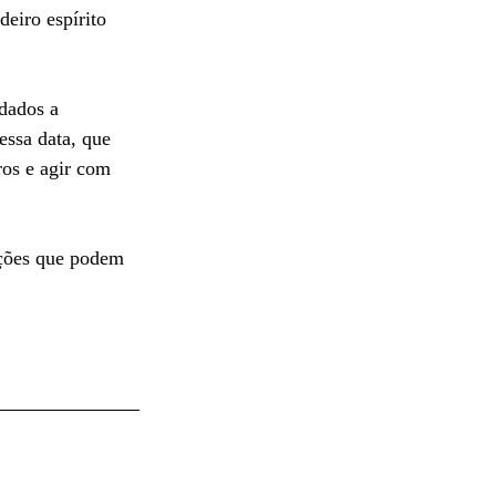
eiro espírito 
dados a 
essa data, que 
ros e agir com 
ações que podem 