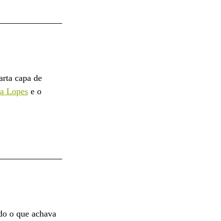
arta capa de 
ia Lopes
 e o 
do o que achava 