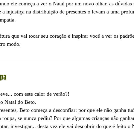
ando ele começa a ver o Natal por um novo olhar, as dúvidas 
 a injustiça na distribuição de presentes o levam a uma profu
empatia.
itura que vai tocar seu coração e inspirar você a ver os padrõe
utro modo.
apa
neve... com este calor de verão?!
 o Natal do Beto.
presentes, Beto começa a desconfiar: por que ele não ganha tu
a roupa, se nunca pediu? Por que algumas crianças não ganh
tar, investigar... desta vez ele vai descobrir do que é feito o N