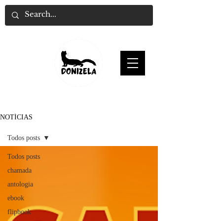
NOTÍCIAS
Todos posts
Todos posts
chamada
antologia
ebook
flipbook